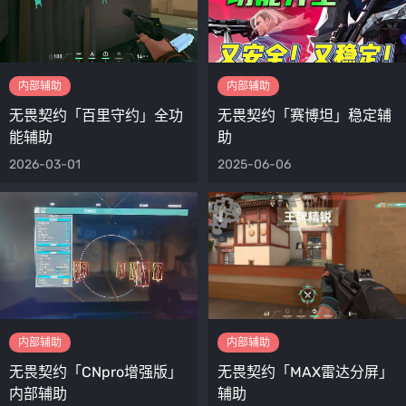
内部辅助
内部辅助
无畏契约「百里守约」全功
无畏契约「赛博坦」稳定辅
能辅助
助
2026-03-01
2025-06-06
内部辅助
内部辅助
无畏契约「CNpro增强版」
无畏契约「MAX雷达分屏」
内部辅助
辅助