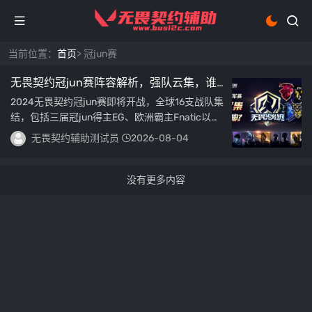
当前位置：
首页
> 冠jun赛
无畏契约冠jun赛阵容解析，强队云集，谁
将问鼎？无畏契约冠jun赛巅峰对决，顶及
2024无畏契约冠jun赛即将开战，全球16支战队集
战队争霸，王者之争一触即发
结，包括三届冠jun得主EG、欧洲霸主Fnatic以及
太平洋赛区新锐DRX等劲旅，本届赛...
无畏契约辅助测试员
2026-08-04
没有更多内容